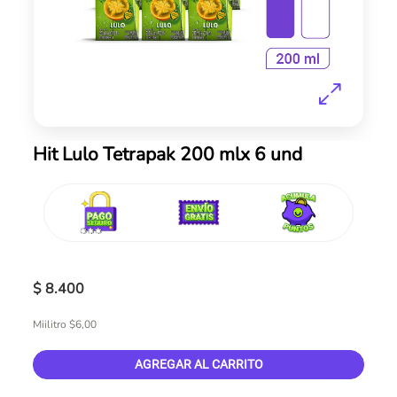
Skip
Hit Lulo Tetrapak 200 mlx 6 und
to
the
beginning
of
the
images
gallery
$ 8.400
Miilitro $6,00
AGREGAR AL CARRITO