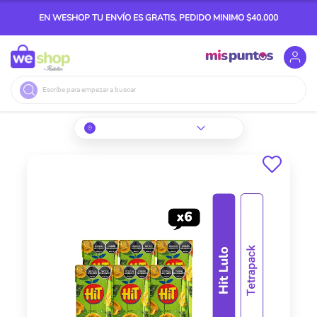
EN WESHOP TU ENVÍO ES GRATIS, PEDIDO MINIMO $40.000
Buscar
Skip
to
the
end
of
the
images
gallery