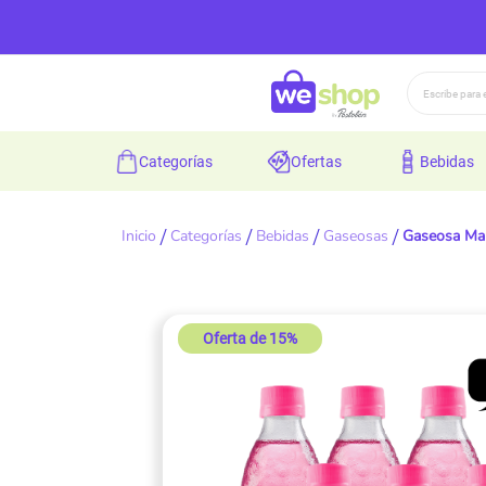
Buscar
categorías
ofertas
bebidas
Inicio
Categorías
Bebidas
Gaseosas
Gaseosa Man
Skip
Oferta de 15%
to
the
end
of
the
images
gallery