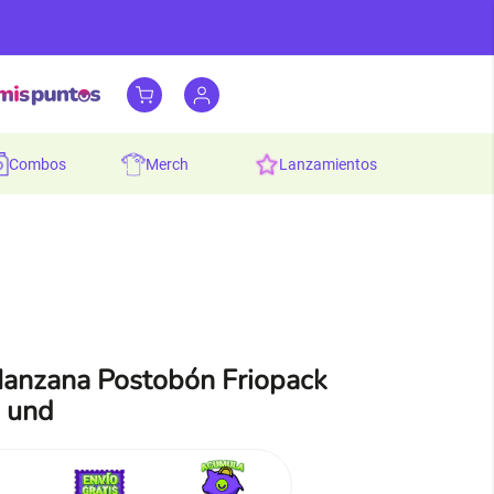
combos
merch
lanzamientos
anzana Postobón Friopack
6 und