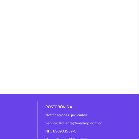
POSTOBÓN S.A.
Notificaciones judiciales:
Servicioalcliente@weshop.com.co
NIT:
890903939-5