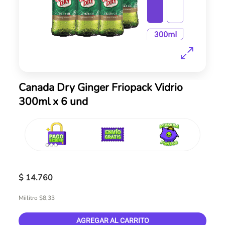
Skip
Canada Dry Ginger Friopack Vidrio
to
300ml x 6 und
the
beginning
of
the
images
gallery
$ 14.760
Miilitro $8,33
AGREGAR AL CARRITO