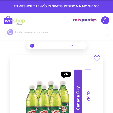
EN WESHOP TU ENVÍO ES GRATIS, PEDIDO MINIMO $40.000
Buscar
Skip
to
the
end
of
the
images
gallery