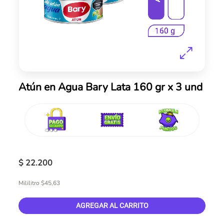
Skip
Atún en Agua Bary Lata 160 gr x 3 und
to
the
beginning
of
the
images
gallery
$ 22.200
Mililitro $45,63
AGREGAR AL CARRITO