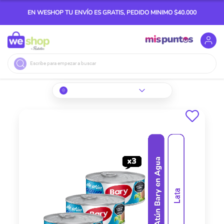
EN WESHOP TU ENVÍO ES GRATIS, PEDIDO MINIMO $40.000
Buscar
Skip
to
the
end
of
the
images
gallery