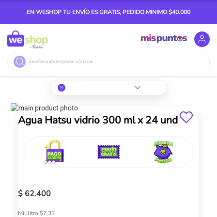
EN WESHOP TU ENVÍO ES GRATIS, PEDIDO MINIMO $40.000
Buscar
Skip
to
Skip
Agua Hatsu vidrio 300 ml x 24 und
the
to
end
the
of
beginning
the
of
images
the
gallery
images
gallery
$ 62.400
Mililitro $7,33