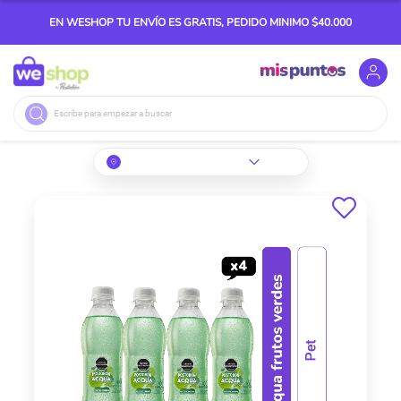
EN WESHOP TU ENVÍO ES GRATIS, PEDIDO MINIMO $40.000
Buscar
Skip
to
the
end
of
the
images
gallery