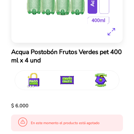
Skip
Acqua Postobón Frutos Verdes pet 400
to
ml x 4 und
the
beginning
of
the
images
gallery
$ 6.000
En este momento el producto está agotado