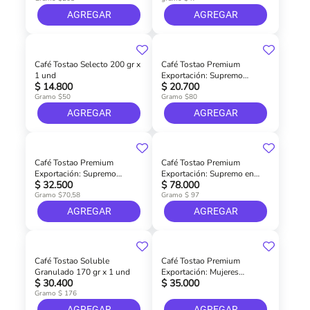
AGREGAR
AGREGAR
Café Tostao Selecto 200 gr x
Café Tostao Premium
1 und
Exportación: Supremo
$ 14.800
$ 20.700
Molido 200 gr x 1 und
Gramo $50
Gramo $80
AGREGAR
AGREGAR
Café Tostao Premium
Café Tostao Premium
Exportación: Supremo
Exportación: Supremo en
$ 32.500
$ 78.000
Molido 340 gr x 1 und
Grano 1000 gr
Gramo $70,58
Gramo $ 97
AGREGAR
AGREGAR
Café Tostao Soluble
Café Tostao Premium
Granulado 170 gr x 1 und
Exportación: Mujeres
$ 30.400
$ 35.000
Imparables Molido 340 g
Gramo $ 176
AGREGAR
AGREGAR