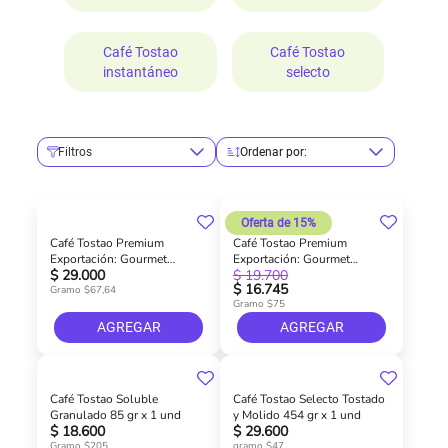
Café Tostao
Café Tostao
instantáneo
selecto
Filtros
Ordenar por:
Oferta de 15%
Café Tostao Premium
Café Tostao Premium
Exportación: Gourmet
Exportación: Gourmet
$ 29.000
$ 19.700
Molido 340 gr x 1 und
Molido 200 gr x 1 und
$ 16.745
Gramo $67,64
Gramo $75
AGREGAR
AGREGAR
Café Tostao Soluble
Café Tostao Selecto Tostado
Granulado 85 gr x 1 und
y Molido 454 gr x 1 und
$ 18.600
$ 29.600
Gramo $205
gramo $47