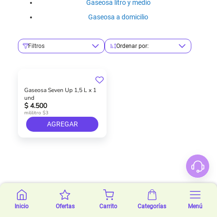
Gaseosa litro y medio
Gaseosa a domicilio
Filtros
Ordenar por:
Gaseosa Seven Up 1,5 L x 1
und
$ 4.500
mililitro $3
AGREGAR
Inicio
Ofertas
Carrito
Categorías
Menú