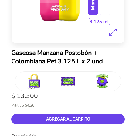
Skip
Gaseosa Manzana Postobón +
to
Colombiana Pet 3.125 L x 2 und
the
beginning
of
the
images
gallery
$ 13.300
Mililitro $4,26
AGREGAR AL CARRITO