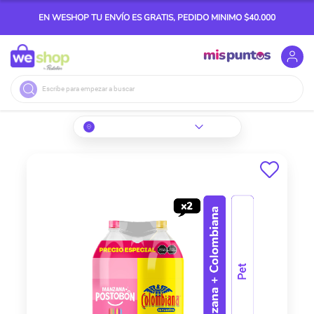
EN WESHOP TU ENVÍO ES GRATIS, PEDIDO MINIMO $40.000
Buscar
Skip
to
the
end
of
the
images
gallery