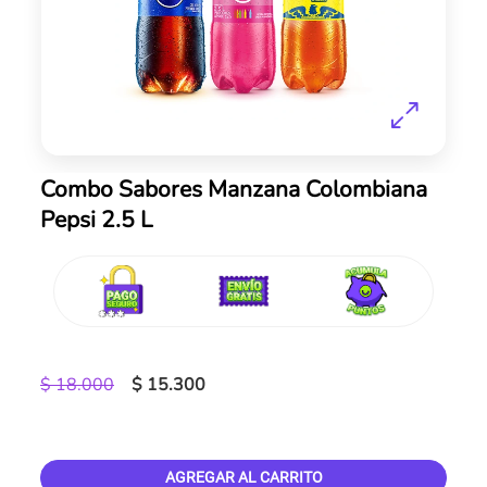
Skip
Combo Sabores Manzana Colombiana
to
Pepsi 2.5 L
the
beginning
of
the
images
gallery
$ 18.000
$ 15.300
AGREGAR AL CARRITO