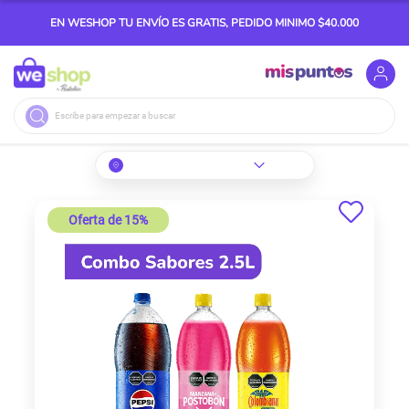
EN WESHOP TU ENVÍO ES GRATIS, PEDIDO MINIMO $40.000
Buscar
Skip
to
Oferta de 15%
the
end
of
the
images
gallery