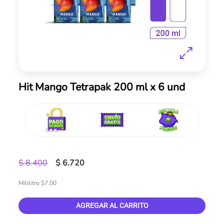
Skip
Hit Mango Tetrapak 200 ml x 6 und
to
the
beginning
of
the
images
gallery
$ 8.400
$ 6.720
Mililitro $7,00
AGREGAR AL CARRITO