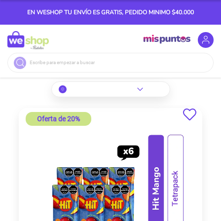
EN WESHOP TU ENVÍO ES GRATIS, PEDIDO MINIMO $40.000
Buscar
Skip
to
Oferta de 20%
the
end
of
the
images
gallery