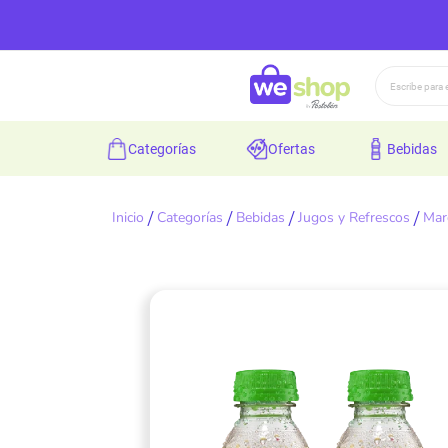
Buscar
categorías
ofertas
bebidas
Inicio
Categorías
Bebidas
Jugos y Refrescos
Mar
Skip
to
the
end
of
the
images
gallery