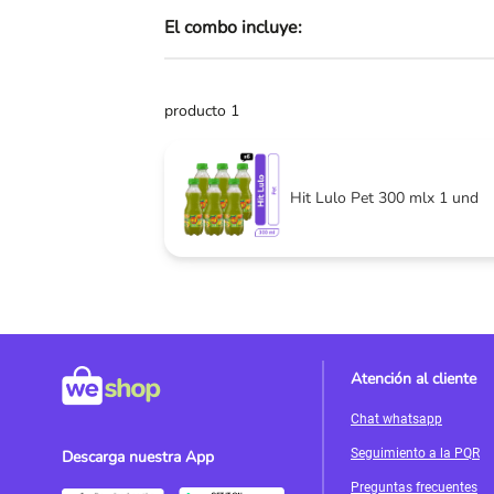
El combo incluye:
Skip
to
the
beginning
producto 1
of
the
images
gallery
Hit Lulo Pet 300 mlx 1 und
Atención al cliente
Chat whatsapp
Seguimiento a la PQR
Descarga nuestra App
Preguntas frecuentes