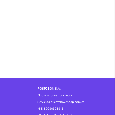
POSTOBÓN S.A.
Notificaciones judiciales:
Servicioalcliente@weshop.com.co
NIT:
890903939-5