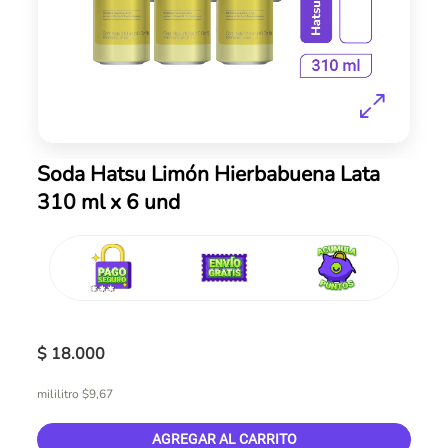
Skip
Soda Hatsu Limón Hierbabuena Lata
to
310 ml x 6 und
the
beginning
of
the
images
gallery
$ 18.000
mililitro $9,67
AGREGAR AL CARRITO