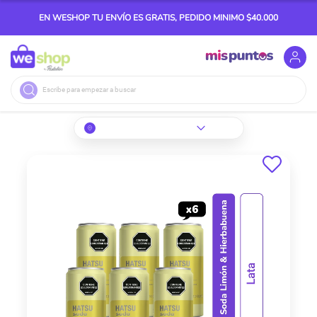
EN WESHOP TU ENVÍO ES GRATIS, PEDIDO MINIMO $40.000
Buscar
Skip
to
the
end
of
the
images
gallery