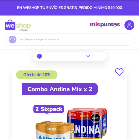
EN WESHOP TU ENVÍO ES GRATIS, PEDIDO MINIMO $40.000
Buscar
Skip
to
Oferta de 20%
the
end
of
the
images
gallery