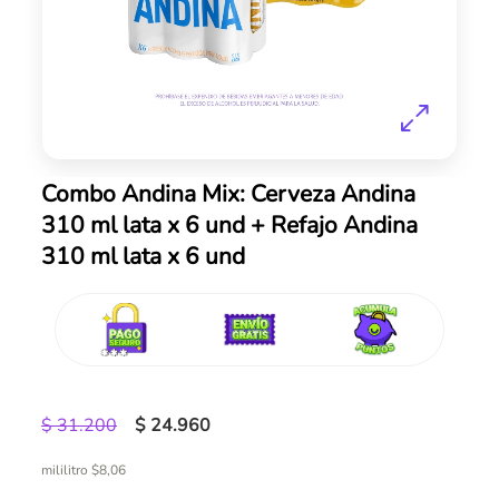
Skip
Combo Andina Mix: Cerveza Andina
to
310 ml lata x 6 und + Refajo Andina
the
310 ml lata x 6 und
beginning
of
the
images
gallery
$ 31.200
$ 24.960
mililitro $8,06