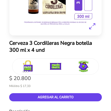
Skip
Cerveza 3 Cordilleras Negra botella
to
300 ml x 4 und
the
beginning
of
the
images
gallery
$ 20.800
Mililitro $ 17,33
AGREGAR AL CARRITO