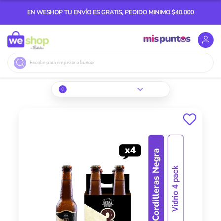
EN WESHOP TU ENVÍO ES GRATIS, PEDIDO MINIMO $40.000
Buscar
Skip
to
the
end
of
the
images
gallery