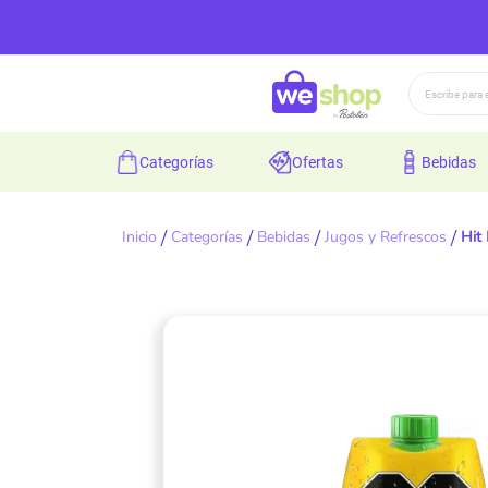
Buscar
categorías
ofertas
bebidas
Inicio
Categorías
Bebidas
Jugos y Refrescos
Hit
Skip
to
the
end
of
the
images
gallery