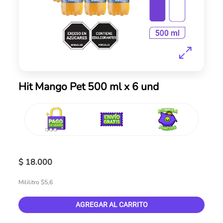
Skip
Hit Mango Pet 500 ml x 6 und
to
the
beginning
of
the
images
gallery
$ 18.000
Mililitro $5,6
AGREGAR AL CARRITO