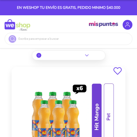
EN WESHOP TU ENVÍO ES GRATIS, PEDIDO MINIMO $40.000
Buscar
Skip
to
the
end
of
the
images
gallery