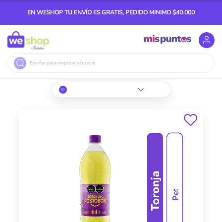
EN WESHOP TU ENVÍO ES GRATIS, PEDIDO MINIMO $40.000
Buscar
Skip
to
the
end
of
the
images
gallery