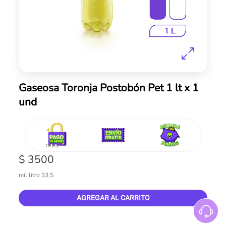
Skip
Gaseosa Toronja Postobón Pet 1 lt x 1
to
und
the
beginning
of
the
images
gallery
$ 3500
mililitro $3,5
AGREGAR AL CARRITO