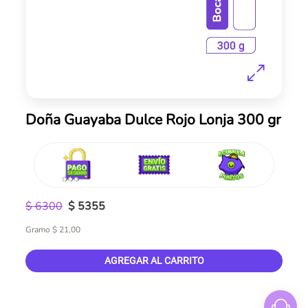
Skip
Doña Guayaba Dulce Rojo Lonja 300 gr
to
the
beginning
of
the
images
$ 6300
$ 5355
gallery
Gramo $ 21,00
AGREGAR AL CARRITO