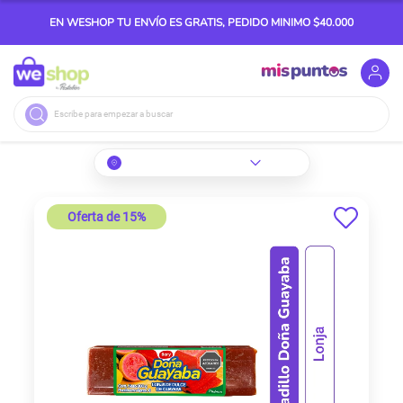
EN WESHOP TU ENVÍO ES GRATIS, PEDIDO MINIMO $40.000
Buscar
Skip
Oferta de 15%
to
the
end
of
the
images
gallery