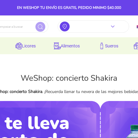
EN WESHOP TU ENVÍO ES GRATIS, PEDIDO MINIMO $40.000
licores
alimentos
sueros
WeShop: concierto Shakira
op: concierto Shakira
. ¡Recuerda llenar tu nevera de las mejores bebidas