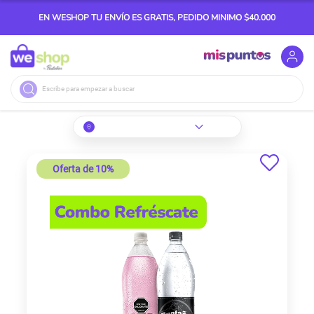
EN WESHOP TU ENVÍO ES GRATIS, PEDIDO MINIMO $40.000
Buscar
Skip
to
Oferta de 10%
the
end
of
the
images
gallery