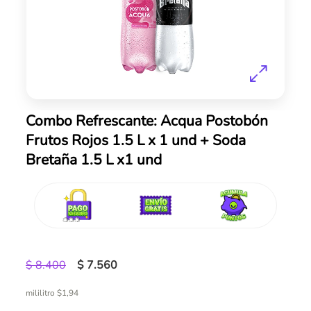
Skip
Combo Refrescante: Acqua Postobón
to
Frutos Rojos 1.5 L x 1 und + Soda
the
Bretaña 1.5 L x1 und
beginning
of
the
images
gallery
$ 8.400
$ 7.560
mililitro $1,94