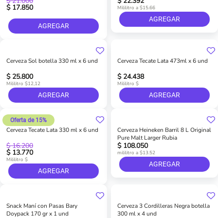
$ 21.000
$ 22.392
$ 17.850
Mililitro a $15.66
AGREGAR
AGREGAR
Cerveza Sol botella 330 ml x 6 und
Cerveza Tecate Lata 473ml x 6 und
$ 25.800
$ 24.438
Mililitro $12,12
Mililitro $
AGREGAR
AGREGAR
Oferta de 15%
Cerveza Tecate Lata 330 ml x 6 und
Cerveza Heineken Barril 8 L Original
Pure Malt Larger Rubia
$ 16.200
$ 108.050
$ 13.770
mililitro a $13.52
Mililitro $
AGREGAR
AGREGAR
Snack Maní con Pasas Bary
Cerveza 3 Cordilleras Negra botella
Doypack 170 gr x 1 und
300 ml x 4 und