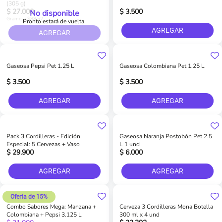
(305 g)
$ 27.000
$ 3.500
No disponible
Gramo a $88.52
Pronto estará de vuelta.
AGREGAR
AGREGAR
Gaseosa Pepsi Pet 1.25 L
Gaseosa Colombiana Pet 1.25 L
$ 3.500
$ 3.500
AGREGAR
AGREGAR
Pack 3 Cordilleras - Edición
Gaseosa Naranja Postobón Pet 2.5
Especial: 5 Cervezas + Vaso
L 1 und
$ 29.900
$ 6.000
AGREGAR
AGREGAR
Oferta de 15%
Combo Sabores Mega: Manzana +
Cerveza 3 Cordilleras Mona Botella
Colombiana + Pepsi 3.125 L
300 ml x 4 und