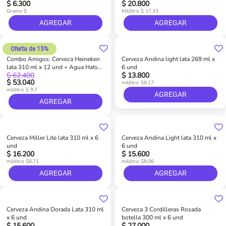
$ 6.300
$ 20.800
Gramo $
Mililitro $ 17,33
AGREGAR
AGREGAR
Oferta de 15%
Combo Amigos: Cerveza Heineken
Cerveza Andina light lata 269 ml x
lata 310 ml x 12 und + Agua Hatsu
6 und
$ 62.400
$ 13.800
vidrio 500 ml x 6 und
$ 53.040
mililitro $8,17
mililitro $ 9,7
AGREGAR
AGREGAR
Cerveza Miller Lite lata 310 ml x 6
Cerveza Andina Light lata 310 ml x
und
6 und
$ 16.200
$ 15.600
mililitro $8,71
mililitro $8,06
AGREGAR
AGREGAR
Cerveza Andina Dorada Lata 310 ml
Cerveza 3 Cordilleras Rosada
x 6 und
botella 300 ml x 6 und
$ 15.600
$ 27.000