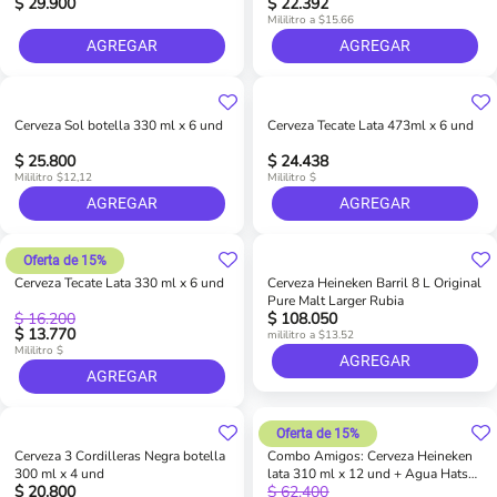
$ 29.900
$ 22.392
Mililitro a $15.66
AGREGAR
AGREGAR
Cerveza Sol botella 330 ml x 6 und
Cerveza Tecate Lata 473ml x 6 und
$ 25.800
$ 24.438
Mililitro $12,12
Mililitro $
AGREGAR
AGREGAR
Oferta de 15%
Cerveza Tecate Lata 330 ml x 6 und
Cerveza Heineken Barril 8 L Original
Pure Malt Larger Rubia
$ 16.200
$ 108.050
$ 13.770
mililitro a $13.52
Mililitro $
AGREGAR
AGREGAR
Oferta de 15%
Cerveza 3 Cordilleras Negra botella
Combo Amigos: Cerveza Heineken
300 ml x 4 und
lata 310 ml x 12 und + Agua Hatsu
$ 20.800
$ 62.400
vidrio 500 ml x 6 und