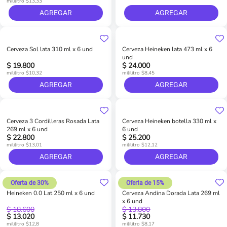
mililitro $13,33
AGREGAR
AGREGAR
Cerveza Sol lata 310 ml x 6 und
Cerveza Heineken lata 473 ml x 6
und
$ 19.800
$ 24.000
mililitro $10,32
mililitro $8,45
AGREGAR
AGREGAR
Cerveza 3 Cordilleras Rosada Lata
Cerveza Heineken botella 330 ml x
269 ml x 6 und
6 und
$ 22.800
$ 25.200
mililitro $13,01
mililitro $12,12
AGREGAR
AGREGAR
Oferta de 30%
Oferta de 15%
Heineken 0.0 Lat 250 ml x 6 und
Cerveza Andina Dorada Lata 269 ml
x 6 und
$ 18.600
$ 13.800
$ 13.020
$ 11.730
mililitro $12,8
mililitro $8,17