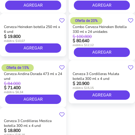
AGREGAR
AGREGAR
Oferta de 20%
Cerveza Heineken botella 250 ml x
Combo Cerveza Heineken Botella
6 und
330 ml x 24 unidades
$ 19.800
$ 100.800
$ 80.640
mililitro $10,07
mililitro $12,12
AGREGAR
AGREGAR
Oferta de 15%
Cerveza Andina Dorada 473 ml x 24
Cerveza 3 Cordilleras Mulata
und
botella 300 ml x 4 und
$ 84.000
$ 20.900
$ 71.400
mililitro $15,15
mililitro $6,34
AGREGAR
AGREGAR
Cerveza 3 Cordilleras Mestiza
botella 300 ml x 4 und
$ 18.800
mililitro $15,15