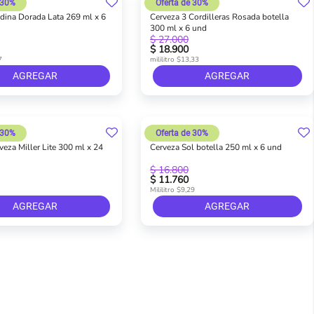
 30%
Oferta de 30%
dina Dorada Lata 269 ml x 6
Cerveza 3 Cordilleras Rosada botella
300 ml x 6 und
$ 27.000
$ 18.900
7
mililitro $13,33
AGREGAR
AGREGAR
 30%
Oferta de 30%
eza Miller Lite 300 ml x 24
Cerveza Sol botella 250 ml x 6 und
$ 16.800
$ 11.760
Mililitro $9,29
AGREGAR
AGREGAR