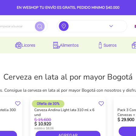
EN WESHOP TU ENVÍO ES GRATIS, PEDIDO MINIMO $40.000
licores
alimentos
sueros
Cerveza en lata al por mayor Bogotá
es. Consigue la cerveza en lata al por mayor Bogotá con nosotros y dis
Oferta de 30%
otella 300
Cerveza Andina Light lata 310 ml x 6
Pack 3 Cord
und
Cervezas +
$ 15.600
$ 29.900
$ 10.920
mililitro $8,06
AGREGAR