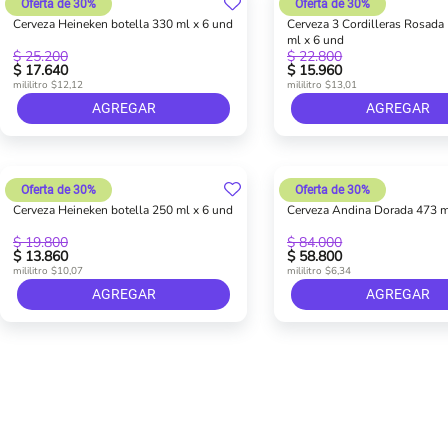
Oferta de 30%
Oferta de 30%
Cerveza Heineken botella 330 ml x 6 und
Cerveza 3 Cordilleras Rosada
ml x 6 und
$ 25.200
$ 22.800
$ 17.640
$ 15.960
mililitro $12,12
mililitro $13,01
AGREGAR
AGREGAR
Oferta de 30%
Oferta de 30%
Cerveza Heineken botella 250 ml x 6 und
Cerveza Andina Dorada 473 m
$ 19.800
$ 84.000
$ 13.860
$ 58.800
mililitro $10,07
mililitro $6,34
AGREGAR
AGREGAR