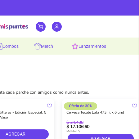
combos
merch
lanzamientos
fruta cada parche con amigos como nunca antes.
Oferta de 30%
illeras - Edición Especial: 5
Cerveza Tecate Lata 473ml x 6 und
 Vaso
$ 24.438
$ 17.106,60
Mililitro $
AGREGAR
AGREGAR