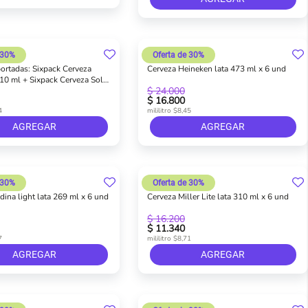
 30%
Oferta de 30%
rtadas: Sixpack Cerveza
Cerveza Heineken lata 473 ml x 6 und
10 ml + Sixpack Cerveza Sol
$ 24.000
$ 16.800
4
mililitro $8,45
AGREGAR
AGREGAR
 30%
Oferta de 30%
ina light lata 269 ml x 6 und
Cerveza Miller Lite lata 310 ml x 6 und
$ 16.200
$ 11.340
7
mililitro $8,71
AGREGAR
AGREGAR