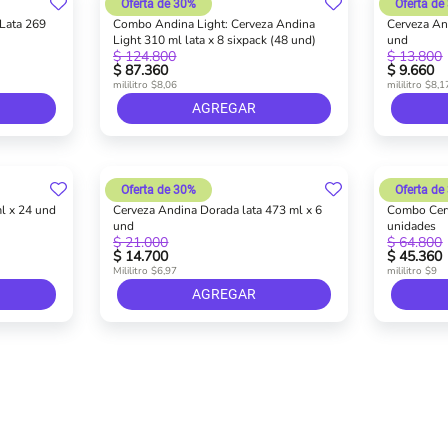
Oferta de 30%
Oferta de
 Lata 269
Combo Andina Light: Cerveza Andina
Cerveza An
Light 310 ml lata x 8 sixpack (48 und)
und
$ 124.800
$ 13.800
$ 87.360
$ 9.660
mililitro $8,06
mililitro $8,1
AGREGAR
Oferta de 30%
Oferta de
l x 24 und
Cerveza Andina Dorada lata 473 ml x 6
Combo Cerv
und
unidades
$ 21.000
$ 64.800
$ 14.700
$ 45.360
Mililitro $6,97
mililitro $9
AGREGAR