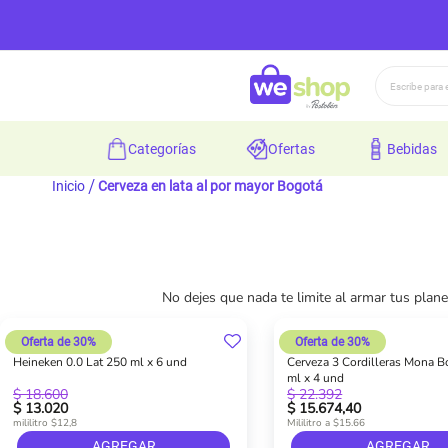
Buscar
categorías
ofertas
bebidas
Inicio
Cerveza en lata al por mayor Bogotá
No dejes que nada te limite al armar tus plan
Oferta de 30%
Oferta de 30%
Heineken 0.0 Lat 250 ml x 6 und
Cerveza 3 Cordilleras Mona B
ml x 4 und
$ 18.600
$ 22.392
$ 13.020
$ 15.674,40
mililitro $12,8
Mililitro a $15.66
AGREGAR
AGREGAR