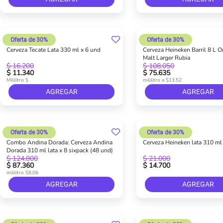
Oferta de 30%
Oferta de 30%
Cerveza Tecate Lata 330 ml x 6 und
Cerveza Heineken Barril 8 L O
Malt Larger Rubia
$ 16.200
$ 108.050
$ 11.340
$ 75.635
Mililitro $
mililitro a $13.52
AGREGAR
AGREGAR
Oferta de 30%
Oferta de 30%
Combo Andina Dorada: Cerveza Andina
Cerveza Heineken lata 310 ml
Dorada 310 ml lata x 8 sixpack (48 und)
$ 124.800
$ 21.000
$ 87.360
$ 14.700
mililitro $8,06
AGREGAR
AGREGAR