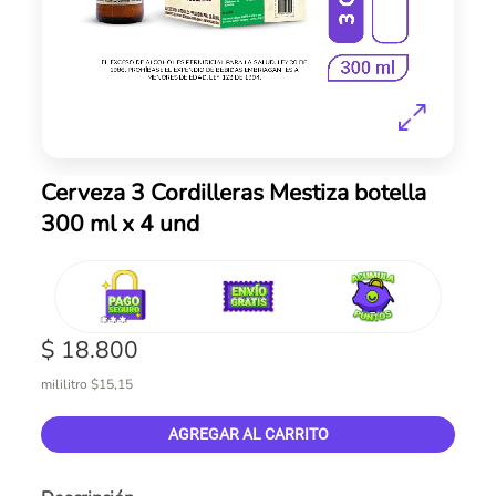
Skip
Cerveza 3 Cordilleras Mestiza botella
to
300 ml x 4 und
the
beginning
of
the
images
gallery
$ 18.800
mililitro $15,15
AGREGAR AL CARRITO