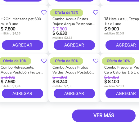
Oferta de 15%
H2Oh! Manzana pet 600
Combo Acqua Frutos
Té Hatsu Azul Tetra
ml x 3 und
Rojos: Acqua Postobón
1lt x 1und
$ 7.800
$ 7.800
$ 9.900
Frutos Rojos 1.5 L x 2
$ 6.630
mililitro $4,16
und
mililitro $10,9
mililitro $2,33
AGREGAR
AGREGAR
AGREGAR
Oferta de 10%
Oferta de 20%
Oferta de 10%
Combo Refrescante:
Combo Acqua Frutos
Combo Frescura: Pep
Acqua Postobón Frutos
Verdes: Acqua Postobón
Cero Calorías 1.5 L x
$ 8.400
$ 7.800
$ 9.000
Rojos 1.5 L x 1 und +
Frutos Verdes 1.5 L x 2
und + Soda Bretaña 1
$ 7.560
$ 6.240
$ 8.100
Soda Bretaña 1.5 L x1
und
x 1 und
mililitro $1,94
mililitro $2,33
mililitro $2,33
und
AGREGAR
AGREGAR
AGREGAR
VER MÁS