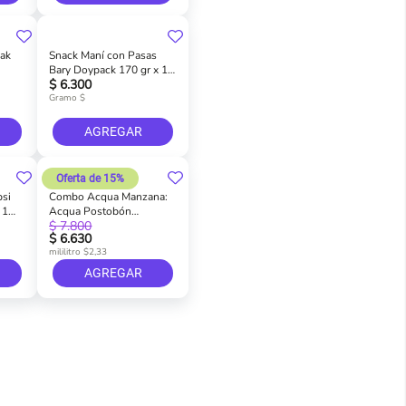
pak
Snack Maní con Pasas
Bary Doypack 170 gr x 1
$ 6.300
und
Gramo $
AGREGAR
Oferta de 15%
si
Combo Acqua Manzana:
 1
Acqua Postobón
$ 7.800
.5 L
Manzana 1.5 L x 2 und
$ 6.630
mililitro $2,33
AGREGAR