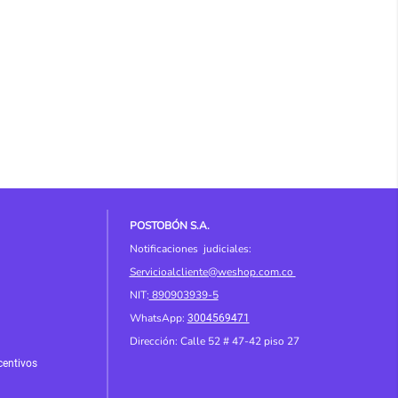
POSTOBÓN S.A.
Notificaciones judiciales:
Servicioalcliente@weshop.com.co
NIT:
890903939-5
WhatsApp:
3004569471
Dirección: Calle 52 # 4
7-42 piso 27
centivos