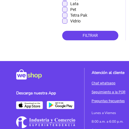
Lata
Pet
Tetra Pak
Vidrio
FILTRAR
Atención al cliente
Chat whatsapp
Seguimiento a la PQR
Descarga nuestra App
Preguntas frecuentes
Lunes a Viernes
8:00 a.m. a 6:00 p.m.