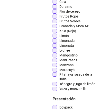
Cola
Durazno
Flor de cerezo
Frutos Rojos
Frutos Verdes
Granada y Mora Azul
Kola (Roja)
Limón
Limonada
Limonata
Lychee
Mangostino
Maní Pasas
Manzana
Maracuyá
Pitahaya rosada de la
india
Té negro y jugo de limón
Yuzu y manzanilla
Presentación
Doypack