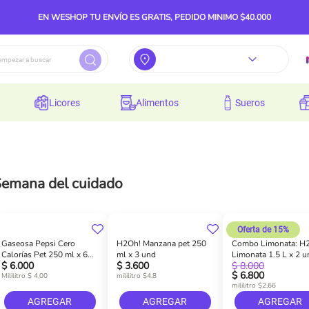
EN WESHOP TU ENVÍO ES GRATIS, PEDIDO MINIMO $40.000
licores
alimentos
sueros
emana del cuidado
Oferta de 15%
Gaseosa Pepsi Cero
H2Oh! Manzana pet 250
Combo Limonata: H
Calorías Pet 250 ml x 6
ml x 3 und
Limonata 1.5 L x 2 u
$ 6.000
$ 3.600
$ 8.000
und
$ 6.800
Mililitro $ 4,00
mililitro $4,8
mililitro $2,66
AGREGAR
AGREGAR
AGREGAR