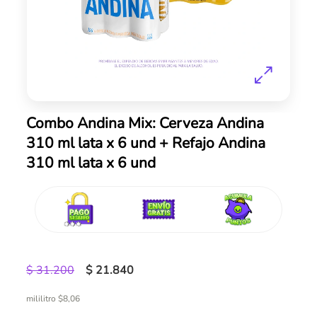
Skip
Combo Andina Mix: Cerveza Andina
to
310 ml lata x 6 und + Refajo Andina
the
310 ml lata x 6 und
beginning
of
the
images
gallery
$ 31.200
$ 21.840
mililitro $8,06