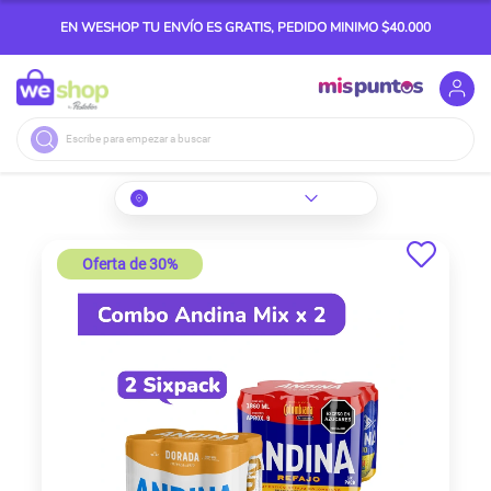
EN WESHOP TU ENVÍO ES GRATIS, PEDIDO MINIMO $40.000
Buscar
Skip
to
Oferta de 30%
the
end
of
the
images
gallery