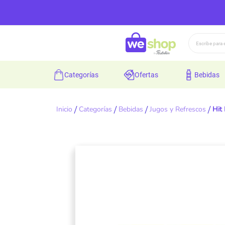
Buscar
categorías
ofertas
bebidas
Inicio
Categorías
Bebidas
Jugos y Refrescos
Hit
Skip
to
the
end
of
the
images
gallery