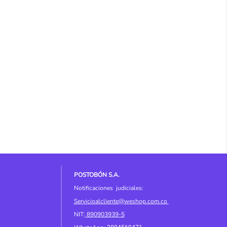
POSTOBÓN S.A.
Notificaciones judiciales:
Servicioalcliente@weshop.com.co
NIT:
890903939-5