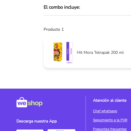
El combo incluye:
Skip
to
the
beginning
Producto 1
of
the
images
gallery
Hit Mora Tetrapak 200 ml
Atención al cliente
Chat whatsapp
Seguimiento a la PQR
Descarga nuestra App
Preguntas frecuentes