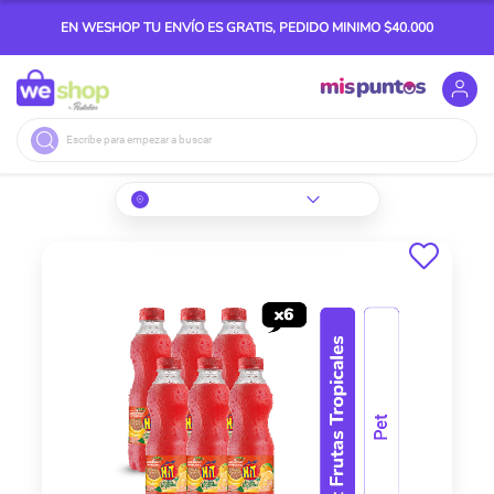
EN WESHOP TU ENVÍO ES GRATIS, PEDIDO MINIMO $40.000
Buscar
Skip
to
the
end
of
the
images
gallery