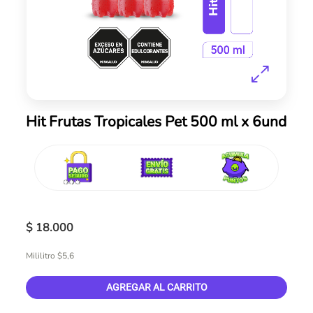
Skip
Hit Frutas Tropicales Pet 500 ml x 6und
to
the
beginning
of
the
images
gallery
$ 18.000
Mililitro $5,6
AGREGAR AL CARRITO