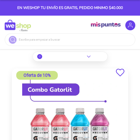
EN WESHOP TU ENVÍO ES GRATIS, PEDIDO MINIMO $40.000
Buscar
Skip
to
Oferta de 10%
the
end
of
the
images
gallery