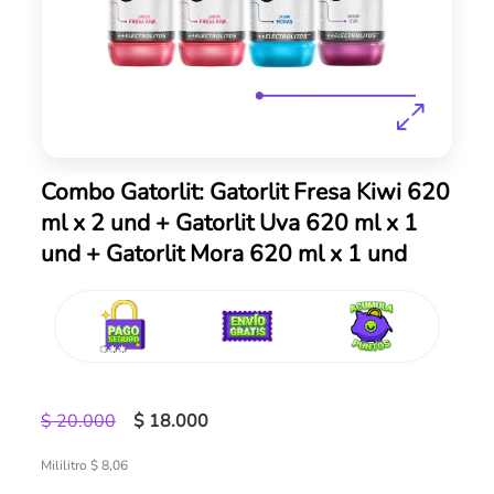
Skip
Combo Gatorlit: Gatorlit Fresa Kiwi 620
to
ml x 2 und + Gatorlit Uva 620 ml x 1
the
und + Gatorlit Mora 620 ml x 1 und
beginning
of
the
images
gallery
$ 20.000
$ 18.000
Mililitro $ 8,06