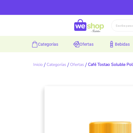
Buscar
categorías
ofertas
bebidas
Inicio
Categorías
Ofertas
Café Tostao Soluble Pol
Skip
to
the
end
of
the
images
gallery