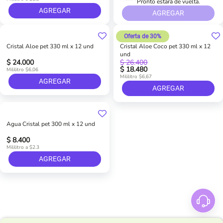
Pronto estará de vuelta.
AGREGAR
AGREGAR
Oferta de 30%
Cristal Aloe pet 330 ml x 12 und
Cristal Aloe Coco pet 330 ml x 12
und
$ 24.000
$ 26.400
$ 18.480
Mililitro $6,06
Mililitro $6,67
AGREGAR
AGREGAR
Agua Cristal pet 300 ml x 12 und
$ 8.400
Mililitro a $2.3
AGREGAR