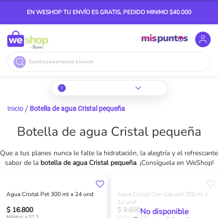
EN WESHOP TU ENVÍO ES GRATIS, PEDIDO MINIMO $40.000
Buscar
Inicio
Botella de agua Cristal pequeña
Botella de agua Cristal pequeña
Que a tus planes nunca le falte la hidratación, la alegtría y el refrescante
sabor de la
botella de agua Cristal pequeña
. ¡Consíguela en WeShop!
Agua Cristal Pet 300 ml x 24 und
Agua Cristal Con Gas pet 250 ml x
12 und
$ 16.800
$ 9.600
No disponible
Mililitro a $2.3
Mililitro $2,80