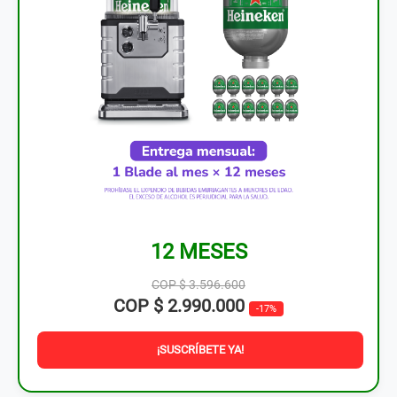
12 MESES
COP $ 3.596.600
COP $ 2.990.000
-17%
¡SUSCRÍBETE YA!