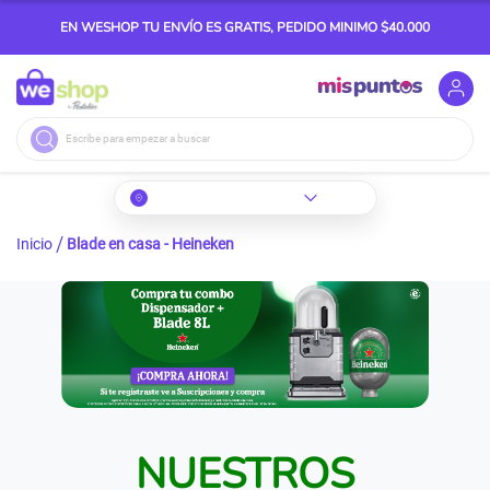
EN WESHOP TU ENVÍO ES GRATIS, PEDIDO MINIMO $40.000
Buscar
Inicio
Blade en casa - Heineken
NUESTROS