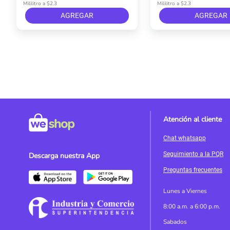
Mililitro a $2.3
Mililitro a $2.3
AGREGAR
AGREGAR
Atención al cliente
Chat whatsapp
Seguimiento a la PQR
Descarga nuestra App
Preguntas frecuentes
Lunes a Viernes
8:00 a.m. a 6:00 p.m.
Sabados