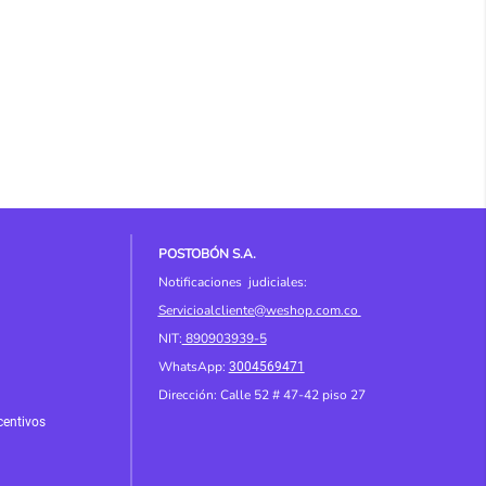
POSTOBÓN S.A.
Notificaciones judiciales:
Servicioalcliente@weshop.com.co
NIT:
890903939-5
WhatsApp:
3004569471
Dirección: Calle 52 # 4
7-42 piso 27
centivos